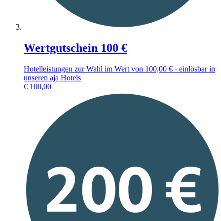
Wertgutschein 100 €
Hotelleistungen zur Wahl im Wert von 100,00 € - einlösbar in
unseren aja Hotels
€
100,00