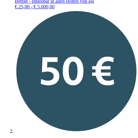
Betrag - einlösbar in allen Hotels von aja
€
25,00 - € 5.000,00