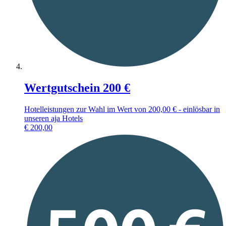
Wertgutschein 200 €
Hotelleistungen zur Wahl im Wert von 200,00 € - einlösbar in
unseren aja Hotels
€
200,00