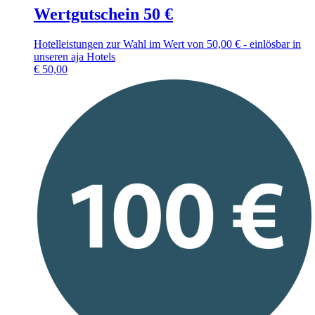
Wertgutschein 50 €
Hotelleistungen zur Wahl im Wert von 50,00 € - einlösbar in
unseren aja Hotels
€
50,00